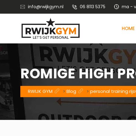
info@rwijkgym.nl
06 8113 5375
ma - vr
HOME
Voedingsadvies met leefstijlcoaching
Vitaliteitstraining en mental coaching
ROMIGE HIGH PR
RWIJK GYM
>
Blog
>
personal training rijs