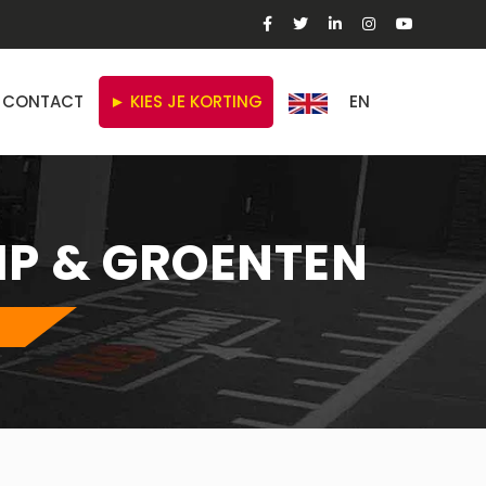
CONTACT
► KIES JE KORTING
EN
IP & GROENTEN