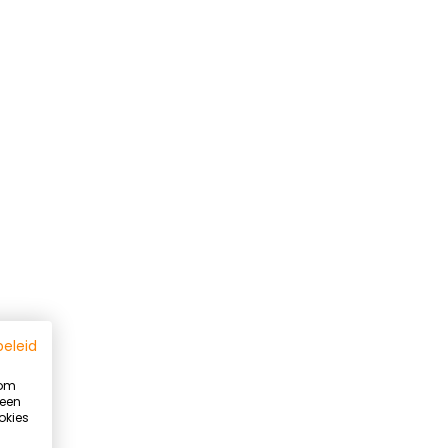
beleid
 om
 een
okies
Summer Ready programma