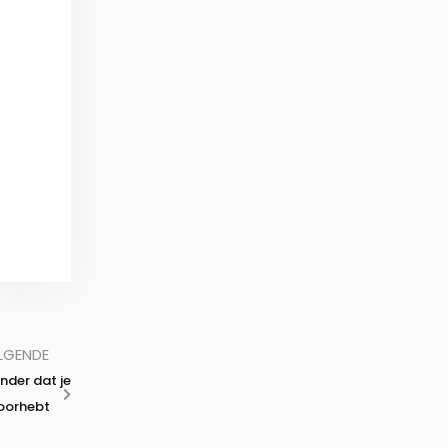
LGENDE
nder dat je
oorhebt