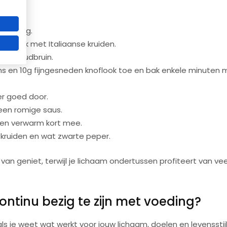
Word sterker, fitter en slanker vóór de zomer
rpakking.
Beperkt aantal plaatsen beschikbaar!
aar smaak met Italiaanse kruiden.
 kip goudbruin.
 en 10g fijngesneden knoflook toe en bak enkele minuten 
Ik wil meer info ontvangen
* geheel vrijbijvend meer info aanvragen
er goed door.
en romige saus.
en verwarm kort mee.
 kruiden en wat zwarte peper.
van geniet, terwijl je lichaam ondertussen profiteert van vee
ntinu bezig te zijn met voeding?
ls je weet wat werkt voor jouw lichaam, doelen en levensstijl