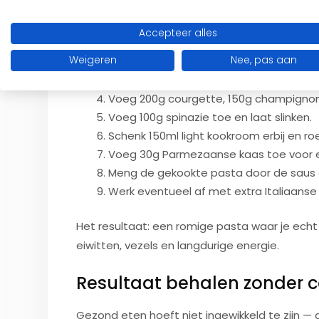
Bereiding
Accepteer alles
Kook 180g volkoren pasta volgens de ve
Weigeren
Nee, pas aan
Snijd 300g kipfilet in blokjes en kruid n
Verhit 10ml olijfolie in een pan en bak de
Voeg 200g courgette, 150g champignons
Voeg 100g spinazie toe en laat slinken.
Schenk 150ml light kookroom erbij en ro
Voeg 30g Parmezaanse kaas toe voor e
Meng de gekookte pasta door de saus 
Werk eventueel af met extra Italiaanse
Het resultaat: een romige pasta waar je echt 
eiwitten, vezels en langdurige energie.
Resultaat behalen zonder co
Gezond eten hoeft niet ingewikkeld te zijn — a