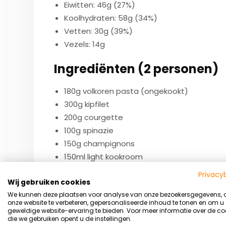
Eiwitten: 46g (27%)
Koolhydraten: 58g (34%)
Vetten: 30g (39%)
Vezels: 14g
Ingrediënten (2 personen)
180g volkoren pasta (ongekookt)
300g kipfilet
200g courgette
100g spinazie
150g champignons
150ml light kookroom
30g Parmezaanse kaas
Privacy
Wij gebruiken cookies
2 teentjes knoflook (±10g)
We kunnen deze plaatsen voor analyse van onze bezoekersgegevens,
10g Italiaanse kruiden
onze website te verbeteren, gepersonaliseerde inhoud te tonen en om u
10ml olijfolie
geweldige website-ervaring te bieden. Voor meer informatie over de co
die we gebruiken opent u de instellingen.