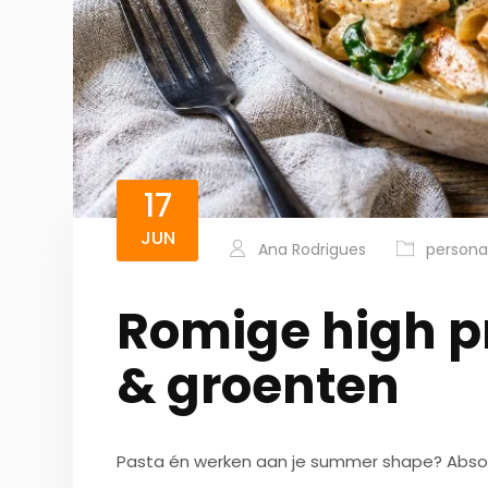
17
JUN
Ana Rodrigues
personal 
Romige high p
& groenten
Pasta én werken aan je summer shape? Absol