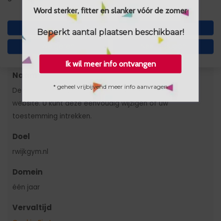
Word sterker, fitter en slanker vóór de zomer
Domein
Accepteer alles
7 dagen
Beperkt aantal plaatsen beschikbaar!
Weigeren
Nee, pas aan
Vervaltijd
Ik wil meer info ontvangen
Naam
* geheel vrijbijvend meer info aanvragen
Deze cookie bewaart uw cookie-voorkeuren voor deze
website. U kunt deze eenvoudig wijzigen of uw
toestemming intrekken.
Doel
rwijkgym.nl
Domein
één jaar
Vervaltijd