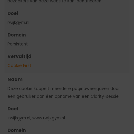
bezoekers van deze website kan identificeren.
Doel
rwijkgym.nl
Domein
Persistent
Vervaltijd
Cookie First
Naam
Deze cookie koppelt meerdere paginaweergaven door
een gebruiker aan één opname van een Clarity-sessie.
Doel
.rwijkgym.nl, www.rwijkgym.nl
Domein