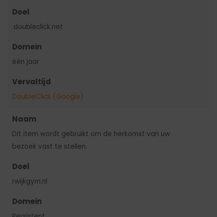
Doel
.doubleclick.net
Domein
één jaar
Vervaltijd
DoubleClick (Google)
Naam
Dit item wordt gebruikt om de herkomst van uw
bezoek vast te stellen.
Doel
rwijkgym.nl
Domein
Persistent