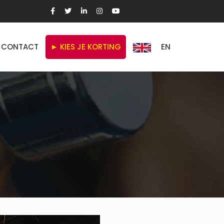
CONTACT
► KIES JE KORTING
EN