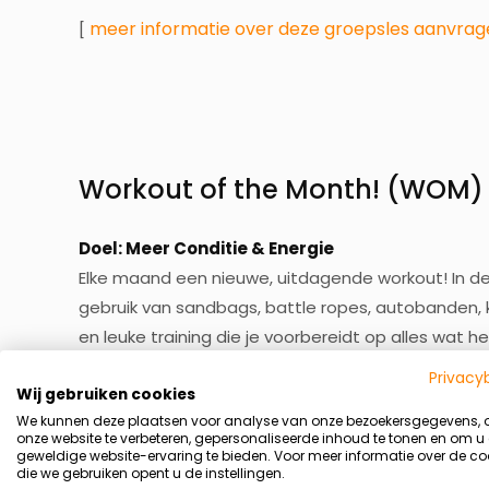
meer informatie over deze groepsles aanvrag
[
Workout of the Month! (WOM)
Doel: Meer Conditie & Energie
Elke maand een nieuwe, uitdagende workout! In dez
gebruik van sandbags, battle ropes, autobanden, k
en leuke training die je voorbereidt op alles wat he
uithoudingsvermogen verhoogt.
Privacy
Deze groepstraining is geschikt voor alle leeftijd
Wij gebruiken cookies
We kunnen deze plaatsen voor analyse van onze bezoekersgegevens,
oefeningen aan op het niveau van de deelnemer, b
onze website te verbeteren, gepersonaliseerde inhoud te tonen en om u
extra uitdaging. Zo kan iedereen veilig en effecti
geweldige website-ervaring te bieden. Voor meer informatie over de co
die we gebruiken opent u de instellingen.