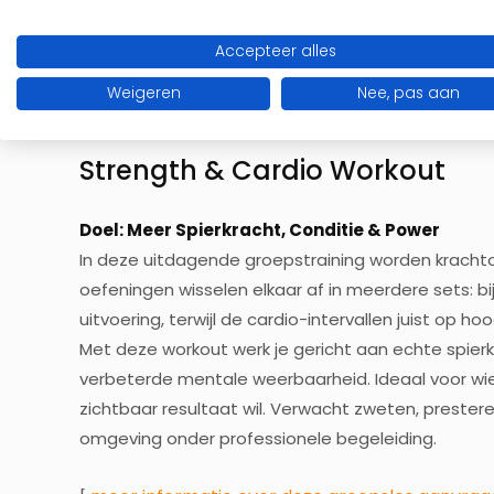
meer informatie over deze groepsles aanvrag
[
Accepteer alles
Weigeren
Nee, pas aan
Strength & Cardio Workout
Doel: Meer Spierkracht, Conditie & Power
In deze uitdagende groepstraining worden kracht
oefeningen wisselen elkaar af in meerdere sets: b
uitvoering, terwijl de cardio-intervallen juist op 
Met deze workout werk je gericht aan echte spierk
verbeterde mentale weerbaarheid. Ideaal voor wie 
zichtbaar resultaat wil. Verwacht zweten, presteren
omgeving onder professionele begeleiding.