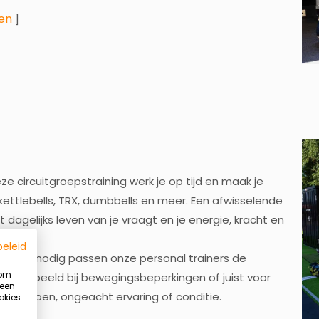
en
]
e circuitgroepstraining werk je op tijd en maak je
ettlebells, TRX, dumbbells en meer. Een afwisselende
t dagelijks leven van je vraagt en je energie, kracht en
beleid
en. Waar nodig passen onze personal trainers de
 om
ijvoorbeeld bij bewegingsbeperkingen of juist voor
 een
ef meedoen, ongeacht ervaring of conditie.
okies
Summer Ready programma