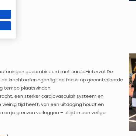
en
]
Word sterker, fitter en slanker vóór de zomer
Beperkt aantal plaatsen beschikbaar!
Ik wil meer info ontvangen
* geheel vrijbijvend meer info aanvragen
oefeningen gecombineerd met cardio-interval. De
ij de krachtoefeningen ligt de focus op gecontroleerde
hoog tempo plaatsvinden.
racht, een sterker cardiovasculair systeem en
weinig tijd heeft, van een uitdaging houdt en
 en je grenzen verleggen – altijd in een veilige