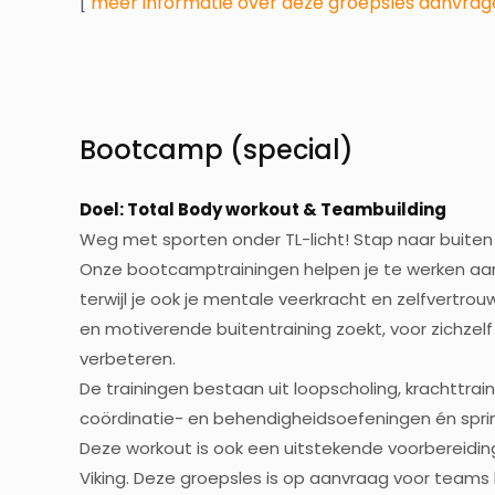
meer informatie over deze groepsles aanvrag
[
Bootcamp (special)
Doel: Total Body workout & Teambuilding
Weg met sporten onder TL-licht! Stap naar buiten 
Onze bootcamptrainingen helpen je te werken aan con
terwijl je ook je mentale veerkracht en zelfvertro
en motiverende buitentraining zoekt, voor zichzel
verbeteren.
De trainingen bestaan uit loopscholing, krachttra
coördinatie- en behendigheidsoefeningen én spri
Deze workout is ook een uitstekende voorbereidin
Viking. Deze groepsles is op aanvraag voor teams