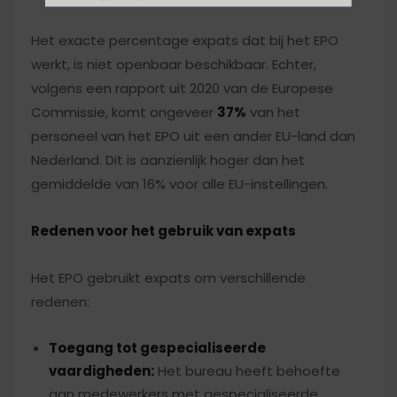
Het exacte percentage expats dat bij het EPO
werkt, is niet openbaar beschikbaar. Echter,
volgens een rapport uit 2020 van de Europese
Commissie, komt ongeveer
37%
van het
personeel van het EPO uit een ander EU-land dan
Nederland. Dit is aanzienlijk hoger dan het
gemiddelde van 16% voor alle EU-instellingen.
Redenen voor het gebruik van expats
Het EPO gebruikt expats om verschillende
redenen:
Toegang tot gespecialiseerde
vaardigheden:
Het bureau heeft behoefte
aan medewerkers met gespecialiseerde