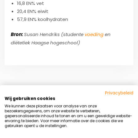
16,8 EN% vet
20,4 EN% eiwit
57,9 EN% koolhydraten
Bron:
Susan Hendriks (studente
voeding
en
diëtetiek Haagse hogeschool)
VORIG
VOLGENDE
Privacybeleid
Wij gebruiken cookies
We kunnen deze plaatsen voor analyse van onze
bezoekersgegevens, om onze website te verbeteren,
gepersonaliseerde inhoud te tonen en om u een geweldige website-
Geef een reactie
ervaring te bieden. Voor meer informatie over de cookies die we
Summer Ready programma
gebruiken opent u de instellingen.
Word sterker, fitter en slanker vóór de zomer