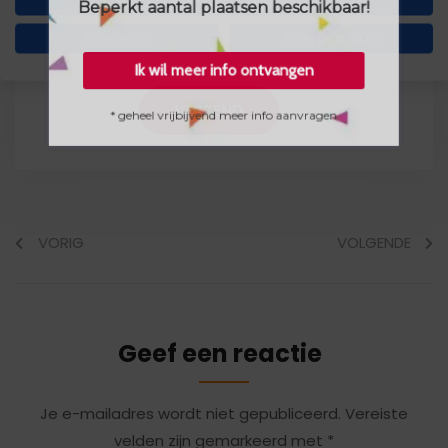
Beperkt aantal plaatsen beschikbaar!
Weigeren
Nee, pas aan
Ik ga akkoord met de privacybepalingen..
Ik wil meer info ontvangen
* geheel vrijbijvend meer info aanvragen
VORIG
VOLGENDE
Geef een reactie
Je e-mailadres wordt niet gepubliceerd.
Vereiste
velden zijn gemarkeerd met
*