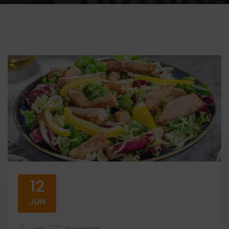
12
JUN
Jan
Recepten