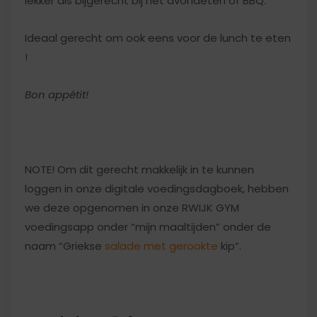
lekker als bijgerecht bij het avondeten of BBQ.
Ideaal gerecht om ook eens voor de lunch te eten
!
Bon appétit!
NOTE! Om dit gerecht makkelijk in te kunnen
loggen in onze digitale voedingsdagboek, hebben
we deze opgenomen in onze RWIJK GYM
voedingsapp onder “mijn maaltijden” onder de
naam “Griekse
salade met gerookte
kip”.