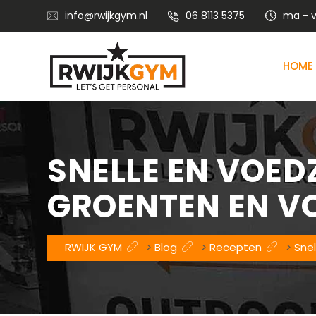
info@rwijkgym.nl
06 8113 5375
ma - vr
HOME
Voedingsadvies met leefstijlcoaching
Vitaliteitstraining en mental coaching
SNELLE EN VOED
GROENTEN EN V
RWIJK GYM
>
Blog
>
Recepten
>
Snel