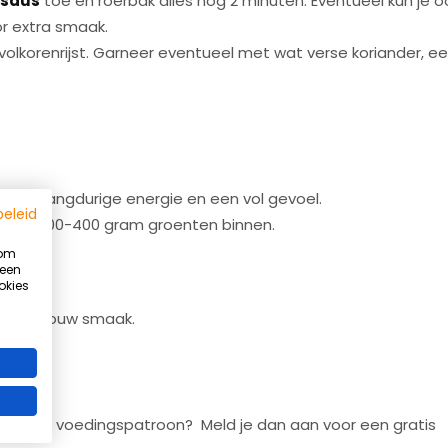
asaus
toe en roerbak alles nog 2 minuten. Eventueel kun je o
r extra smaak.
lkorenrijst. Garneer eventueel met wat verse koriander, e
t voor langdurige energie en een vol gevoel.
beleid
kelijk 300-400 gram groenten binnen.
 om
 een
okies
Summer Ready programma
t naar jouw smaak.
Word sterker, fitter en slanker vóór de zomer
Beperkt aantal plaatsen beschikbaar!
en gezond voedingspatroon? Meld je dan aan voor een gratis