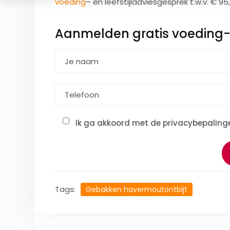
voeding
– en leefstijladviesgesprek t.w.v. € 95
Aanmelden gratis voeding- e
Ik ga akkoord met de privacybepalinge
Tags:
Gebakken havermoutontbijt