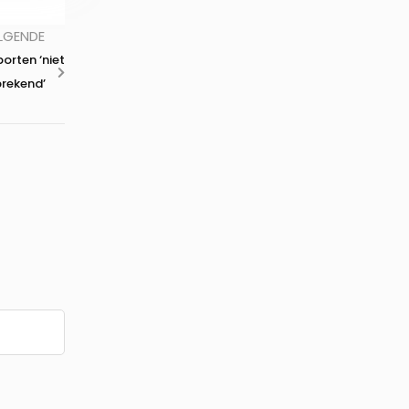
LGENDE
orten ‘niet
prekend’