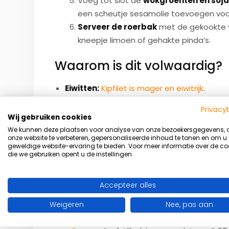
Voeg tot slot de
wokgroenten en soj
een scheutje sesamolie toevoegen voo
Serveer de roerbak
met de gekookte vo
kneepje limoen of gehakte pinda’s.
Waarom is dit volwaardig?
Eiwitten:
Kipfilet is mager en eiwitrijk
.
Koolhydraten & vezels:
Volkorenrijst zorg
Privacy
Groenten:
Je krijgt met deze maaltijd mak
Wij gebruiken cookies
We kunnen deze plaatsen voor analyse van onze bezoekersgegevens,
Smaak & variatie:
onze website te verbeteren, gepersonaliseerde inhoud te tonen en om u
geweldige website-ervaring te bieden. Voor meer informatie over de co
die we gebruiken opent u de instellingen.
Met kruiden, sojasaus of toppings maak je he
Accepteer alles
Bon appétit!
Weigeren
Nee, pas aan
Kan jij hulp gebruiken bij de invoering van e