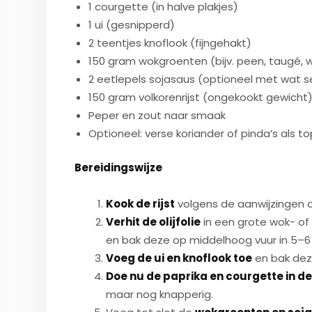
1 courgette (in halve plakjes)
1 ui (gesnipperd)
2 teentjes knoflook (fijngehakt)
150 gram wokgroenten (bijv. peen, taugé, w
2 eetlepels sojasaus (optioneel met wat 
150 gram volkorenrijst (ongekookt gewicht
Peper en zout naar smaak
Optioneel: verse koriander of pinda’s als t
Bereidingswijze
Kook de rijst
volgens de aanwijzingen o
Verhit de olijfolie
in een grote wok- of 
en bak deze op middelhoog vuur in 5–6
Voeg de ui en knoflook toe
en bak deze
Doe nu de paprika en courgette in d
maar nog knapperig.