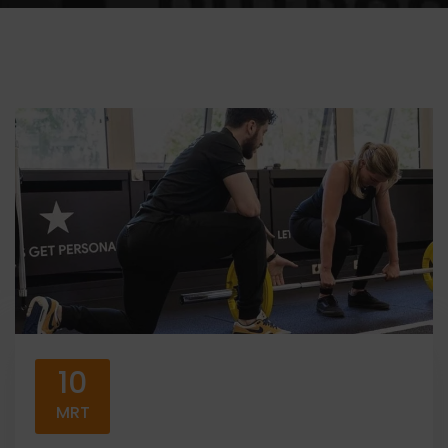
10
MRT