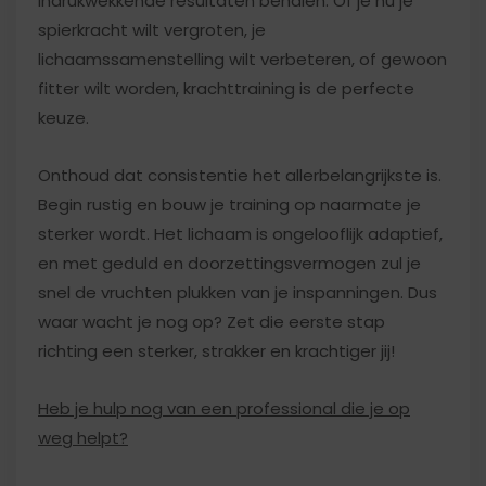
indrukwekkende resultaten behalen. Of je nu je
spierkracht wilt vergroten, je
lichaamssamenstelling wilt verbeteren, of gewoon
fitter wilt worden, krachttraining is de perfecte
keuze.
Onthoud dat consistentie het allerbelangrijkste is.
Begin rustig en bouw je training op naarmate je
sterker wordt. Het lichaam is ongelooflijk adaptief,
en met geduld en doorzettingsvermogen zul je
snel de vruchten plukken van je inspanningen. Dus
waar wacht je nog op? Zet die eerste stap
richting een sterker, strakker en krachtiger jij!
Heb je hulp nog van een professional die je op
weg helpt?