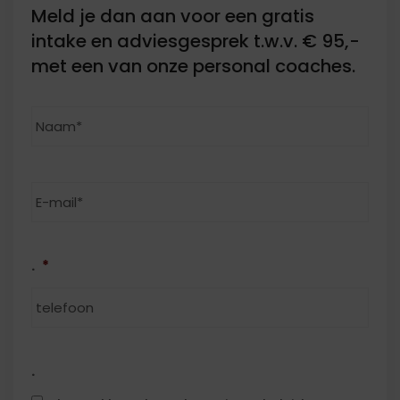
Meld je dan aan voor een gratis
intake en adviesgesprek t.w.v. € 95,-
met een van onze personal coaches.
Naam
*
Ach
E-
mailadres
*
.
*
.