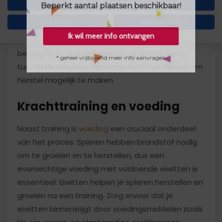
Accepteer alles
Beperkt aantal plaatsen beschikbaar!
bestaan uit twee tot drie krachttraining sessies
Weigeren
Nee, pas aan
per week. Begin met het trainen van het hele
Ik wil meer info ontvangen
lichaam in elke sessie, met de focus op de
belangrijkste spiergroepen. Zorg ervoor dat je
* geheel vrijbijvend meer info aanvragen
tussen de sessies door voldoende rust neemt om
herstel mogelijk te maken.
Krachttraining en voeding
Naast training is
voeding
een cruciaal onderdeel
van het proces. Spieren hebben brandstof nodig
om te groeien en te herstellen, dus een
evenwichtige voeding met voldoende eiwitten is
essentieel. Eiwitten helpen je spieren herstellen en
groeien na een training. Zorg ervoor dat je
eiwitten binnenkrijgt door voedingsmiddelen zoals