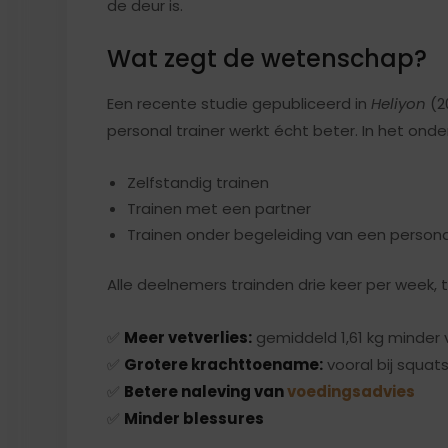
de deur is.
Wat zegt de wetenschap?
Een recente studie gepubliceerd in
Heliyon
(2
personal trainer werkt écht beter. In het on
Zelfstandig trainen
Trainen met een partner
Trainen onder begeleiding van een personal
Alle deelnemers trainden drie keer per week, 
✅
Meer vetverlies:
gemiddeld 1,61 kg minder 
✅
Grotere krachttoename:
vooral bij squat
✅
Betere naleving van
voedingsadvies
✅
Minder blessures