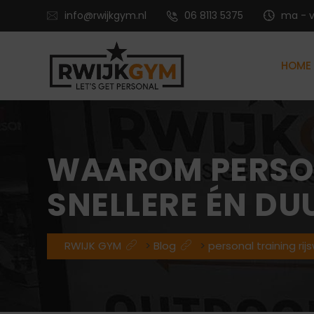
info@rwijkgym.nl
06 8113 5375
ma - vr
HOME
Voedingsadvies met leefstijlcoaching
Vitaliteitstraining en mental coaching
WAAROM PERSON
SNELLERE ÉN DU
RWIJK GYM
>
Blog
>
personal training rijs