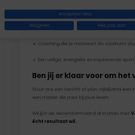
🔹 Praktisch voedingsadvies dat naadloos past
Accepteer alles
Weigeren
Nee, pas aan
🔹 Meetbare vooruitgang met regelmatige ev
🔹 Coaching die je motiveert én voorkomt da
🔹 Een veilige, energieke en inspirerende spo
Ben jij er klaar voor om het 
Stuur ons een bericht of plan vrijblijvend een 
een manier die past bij jouw leven.
Wil jij in de decembermaand al starten met
V
écht resultaat wil.