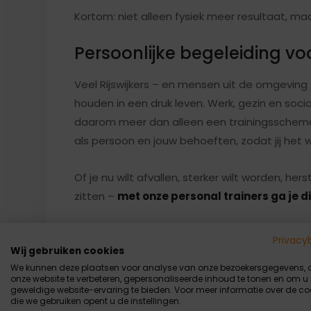
Kortom: niet alleen fysiek meer resultaat, ma
Persoonlijke begeleiding v
Veel Rijswijkers – en mensen uit de omgeving
houden in een druk leven. Werk, gezin en social
daarom meer dan alleen een trainingsschema:
als persoon en jouw behoeften, zodat jij het 
Of je nu wilt afvallen, sterker wilt worden, he
zitten –
met onze personal trainers ga je d
Wat kun je bij ons verwacht
Privacy
Wij gebruiken cookies
Bij RWIJK GYM begeleiden we je stap voor sta
We kunnen deze plaatsen voor analyse van onze bezoekersgegevens,
onze website te verbeteren, gepersonaliseerde inhoud te tonen en om u
geweldige website-ervaring te bieden. Voor meer informatie over de co
🔹 Persoonlijke trainingsprogramma’s, helem
die we gebruiken opent u de instellingen.