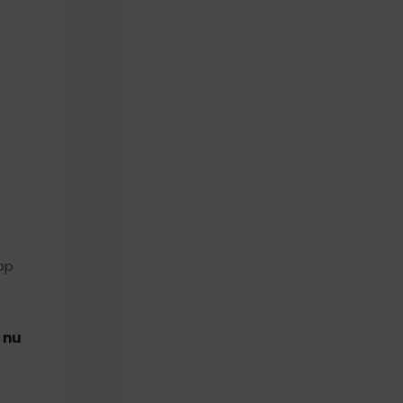
 op
 nu