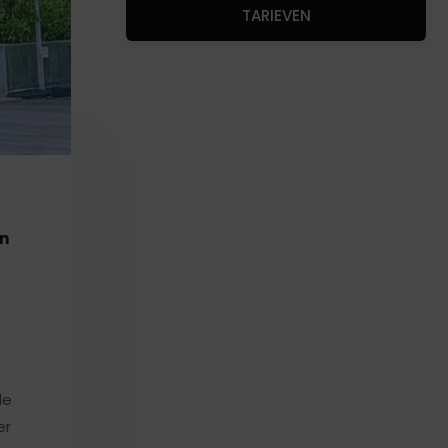
TARIEVEN
en
de
er