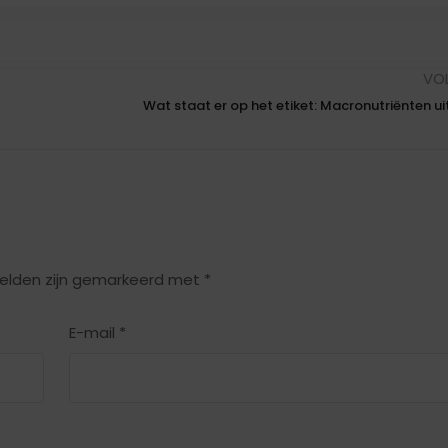
VO
Wat staat er op het etiket: Macronutriënten u
velden zijn gemarkeerd met
*
E-mail
*