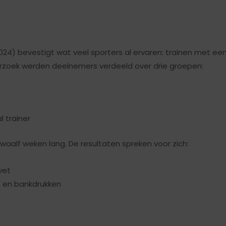
024) bevestigt wat veel sporters al ervaren: trainen met ee
derzoek werden deelnemers verdeeld over drie groepen:
 trainer
twaalf weken lang. De resultaten spreken voor zich:
vet
s en bankdrukken