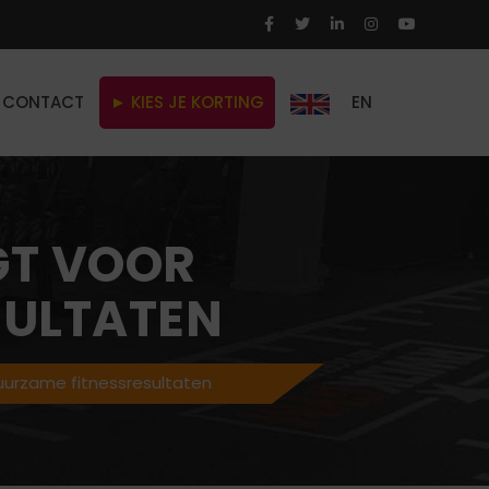
CONTACT
► KIES JE KORTING
EN
GT VOOR
SULTATEN
duurzame fitnessresultaten