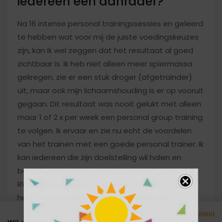
iedereen een aanrader?
Na 16 intense personal trainingssessies en geleerd
te hebben wat voor mij de juiste voedingskeuzes
zijn, kan ik wel zeggen dat het resultaat al goed
zichtbaar is. Ik heb niet alleen meer spiermassa
gekregen, zie er een stuk droger (afgetrainder)
uit, maar ook mijn lichaamshouding is er op vooruit
gegaan. Dit resultaat was nooit gelukt met alleen
maar 1 of 2 x per week een personal group training
te volgen. Ik ervaar en zie nu echt de voordelen
van het trainen met een goede personal trainer. Ik
kan iedereen die zijn doelstelling wil halen en
bereid is er voor te gaan de Personal training bij
RWIJK GYM aanraden. Goede begeleiding in een
hele mooie professionele trainingsstudio.
Privacybeleid