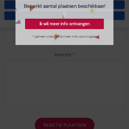
Accepteer alles
velden zijn gemarkeerd met
*
Beperkt aantal plaatsen beschikbaar!
Weigeren
Nee, pas aan
Naam
*
E-mail
*
Ik wil meer info ontvangen
* geheel vrijbijvend meer info aanvragen
Reactie
*