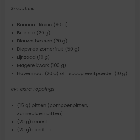
Smoothie:
Banaan 1 kleine (80 g)
Bramen (20 g)
Blauwe bessen (20 g)
Diepvries zomerfruit (50 g)
Lijnzaad (10 g)
Magere kwark (100 g)
Havermout (20 g) of 1 scoop eiwitpoeder (10 g)
evt. extra Toppings:
(15 g) pitten (pompoenpitten,
zonnebloempitten)
(20 g) muesli
(20 g) aardbei