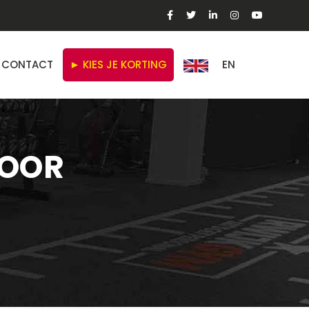
CONTACT
► KIES JE KORTING
EN
VOOR