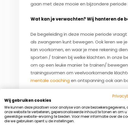
gaan met deze mooie en bijzondere periode in
Wat kan je verwachten? Wij hanteren de 
De begeleiding in deze mooie periode vraagt o
als zwangeren kunt bewegen. Ook leren we j
kan voorkomen, en waar je mee rekening dient 
sporten / trainen bij welke klachten. In onze 
om op een leuke manier te trainen/ bewegen t
trainingsvormen om veelvoorkomende klachte
mentale coaching
en ontspanning ook aan b
Interesse om met een bewegingsdeskundi
Privacy
Wij gebruiken cookies
Meld je hieronder aan voor meer informati
We kunnen deze plaatsen voor analyse van onze bezoekersgegevens,
onze website te verbeteren, gepersonaliseerde inhoud te tonen en om u
geweldige website-ervaring te bieden. Voor meer informatie over de co
die we gebruiken opent u de instellingen.