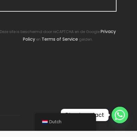
Privacy
Deze site is beschermd door reCAPTCHA en de Google
Policy
Terms of Service
en
gelden.
Direct contact
Dutch