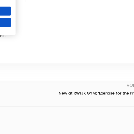
Word sterker, fitter en slanker vóór de zomer
Beperkt aantal plaatsen beschikbaar!
Ik wil meer info ontvangen
n..
* geheel vrijbijvend meer info aanvragen
VO
New at RWIJK GYM; ‘Exercise for the P