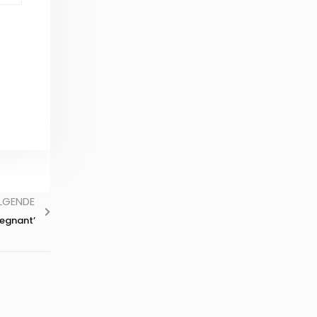
LGENDE
regnant’