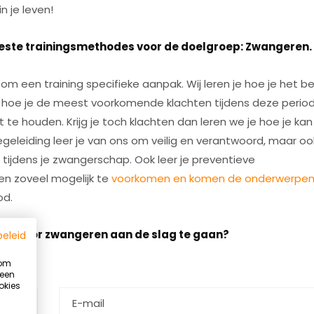
 je leven!
beste trainingsmethodes voor de doelgroep: Zwangeren.
m een training specifieke aanpak. Wij leren je hoe je het b
e hoe je de meest voorkomende klachten tijdens deze perio
te houden. Krijg je toch klachten dan leren we je hoe je kan
begeleiding leer je van ons om veilig en verantwoord, maar oo
ijdens je zwangerschap. Ook leer je preventieve
n zoveel mogelijk te
voorkomen en komen de onderwerpe
od.
ge voor zwangeren aan de slag te gaan?
beleid
e.
 om
 een
okies
Summer Ready programma