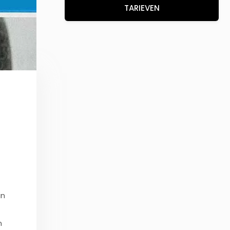
TARIEVEN
in
n