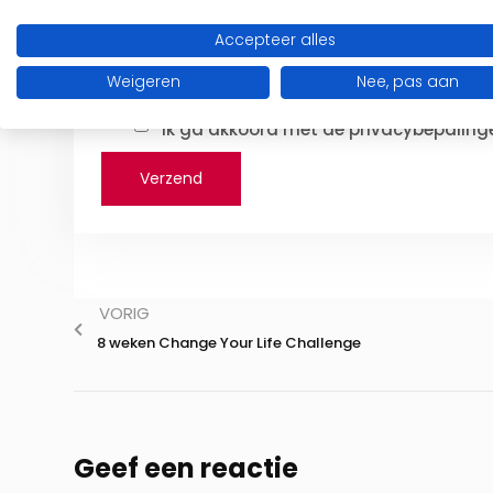
Accepteer alles
Weigeren
Nee, pas aan
Ik ga akkoord met de privacybepalinge
VORIG
8 weken Change Your Life Challenge
Geef een reactie