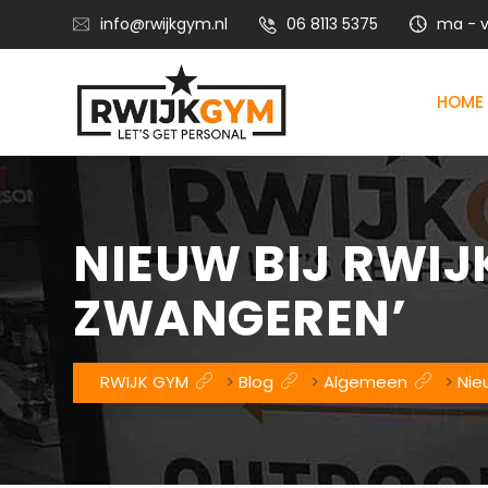
info@rwijkgym.nl
06 8113 5375
ma - vr
HOME
Voedingsadvies met leefstijlcoaching
Vitaliteitstraining en mental coaching
NIEUW BIJ RWIJ
ZWANGEREN’
RWIJK GYM
>
Blog
>
Algemeen
>
Nie