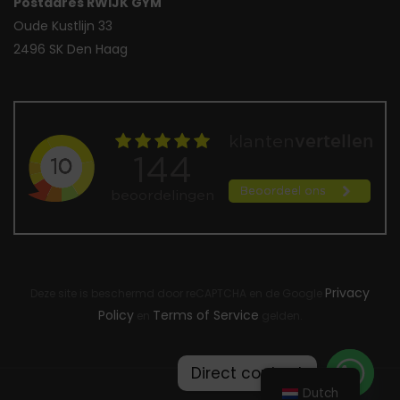
Postadres RWIJK GYM
Oude Kustlijn 33
2496 SK Den Haag
Privacy
Deze site is beschermd door reCAPTCHA en de Google
Policy
Terms of Service
en
gelden.
Direct contact
Dutch