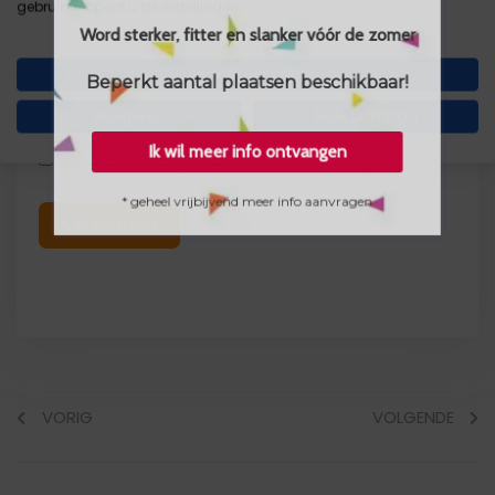
gebruiken opent u de instellingen.
Word sterker, fitter en slanker vóór de zomer
E-mail
Accepteer alles
Beperkt aantal plaatsen beschikbaar!
Weigeren
Nee, pas aan
Ik wil meer info ontvangen
Ik ga akkoord met de
privacyverklaring
* geheel vrijbijvend meer info aanvragen
Verzenden
VORIG
VOLGENDE