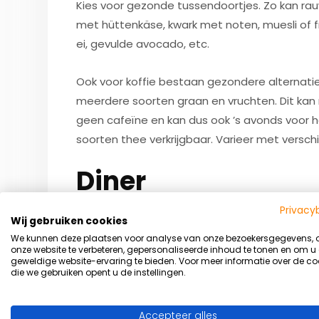
Kies voor gezonde tussendoortjes. Zo kan rau
met hüttenkäse, kwark met noten, muesli of 
ei, gevulde avocado, etc.
Ook voor koffie bestaan gezondere alternatie
meerdere soorten graan en vruchten. Dit ka
geen cafeïne en kan dus ook ’s avonds voor he
soorten thee verkrijgbaar. Varieer met versch
Diner
Privacy
Wij gebruiken cookies
Als zetmeelbron kunnen bij het diner diverse 
We kunnen deze plaatsen voor analyse van onze bezoekersgegevens,
graansoorten. Tarwe (pasta, noedels, couscous
onze website te verbeteren, gepersonaliseerde inhoud te tonen en om u
geweldige website-ervaring te bieden. Voor meer informatie over de co
zoals gerst, gierst, quinoa en boekweit (laatst
die we gebruiken opent u de instellingen.
Peulvruchten kunnen voor een betere voedin
groente
zijn vele alternatieven die misschien 
Accepteer alles