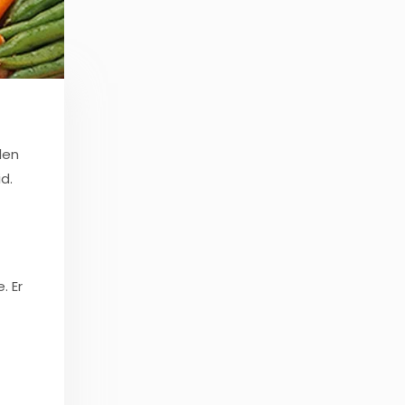
den
d.
. Er