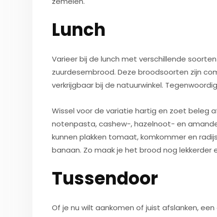
zemelen.
Lunch
Varieer bij de lunch met verschillende soorte
zuurdesembrood. Deze broodsoorten zijn comp
verkrijgbaar bij de natuurwinkel. Tegenwoordi
Wissel voor de variatie hartig en zoet bele
notenpasta, cashew-, hazelnoot- en amandelpa
kunnen plakken tomaat, komkommer en radijsj
banaan. Zo maak je het brood nog lekkerder 
Tussendoor
Of je nu wilt aankomen of juist afslanken, ee