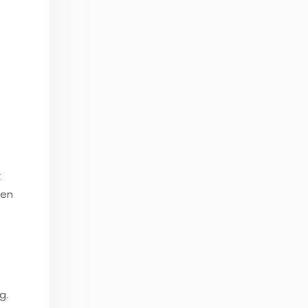
k
 en
g.