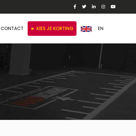
CONTACT
► KIES JE KORTING
EN