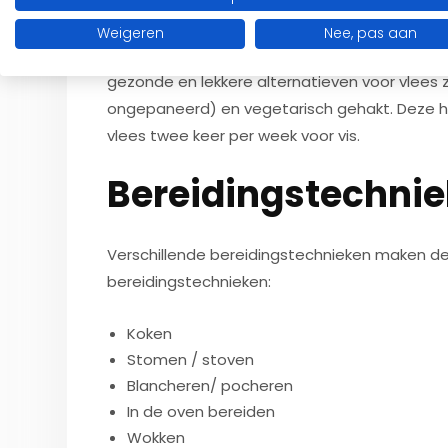
rettich, zeekraal en lamsoor. Dit worden ook
Weigeren
Nee, pas aan
Je hoeft geen vegetariër te zijn om af en toe h
gezonde en lekkere alternatieven voor vlees 
ongepaneerd) en vegetarisch gehakt. Deze ho
vlees twee keer per week voor vis.
Bereidingstechni
Verschillende bereidingstechnieken maken de 
bereidingstechnieken:
Koken
Stomen / stoven
Blancheren/ pocheren
In de oven bereiden
Wokken