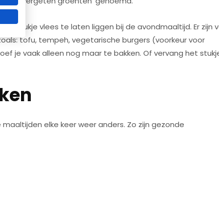
 wel de ‘vergeten groenten’ genoemd.
Beperkt aantal plaatsen beschikbaar!
et stukje vlees te laten liggen bij de avondmaaltijd. Er zijn 
zoals: tofu, tempeh, vegetarische burgers (voorkeur voor
Ik wil meer info ontvangen
ef je vaak alleen nog maar te bakken. Of vervang het stukj
* geheel vrijbijvend meer info aanvragen
eken
maaltijden elke keer weer anders. Zo zijn gezonde