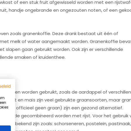
wkost of een stuk fruit afgewisseld worden met een rijstwaf
fruit, handje ongebrande en ongezouten noten, of een geko
ven zoals granenkoffie. Deze drank bestaat uit één of
n met melk of water aangemaakt worden. Granenkoffie beva
t slapen gaan gebruikt worden. Ook zijn er verschillende
illende smaken of kruidenthee.
beleid
producten worden gebruikt, zoals de aardappel of verschille
 om
), rijst en maïs zijn veel gebruikte graansoorten, maar gra
 een
okies
e 2 zijn officieel geen graan) zijn een gezond alternatief.
Summer Ready programma
gswaarde gecombineerd worden met rijst. Voor het gebruik 
minder bekend zijn zoals: schorseneren, postelein, pastinaak,
Word sterker, fitter en slanker vóór de zomer