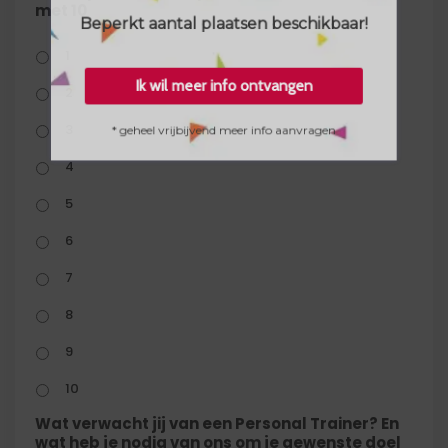
met 10
Beperkt aantal plaatsen beschikbaar!
1
Ik wil meer info ontvangen
2
3
* geheel vrijbijvend meer info aanvragen
4
5
6
7
8
9
10
Wat verwacht jij van een Personal Trainer? En
wat heb je nodig van ons om je gewenste doel