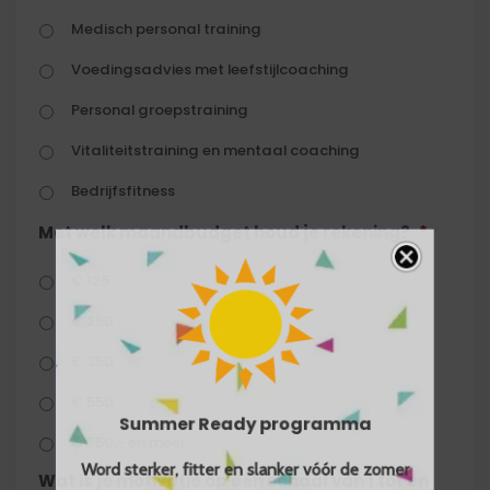
Medisch personal training
Voedingsadvies met leefstijlcoaching
Personal groepstraining
Vitaliteitstraining en mentaal coaching
Bedrijfsfitness
Met welk maandbudget houd je rekening?
*
€ 125
€ 250
€ 350
€ 550
Summer Ready programma
€ 750,- en meer
Word sterker, fitter en slanker vóór de zomer
Wat is je motivatie op een schaal van 1 tot en