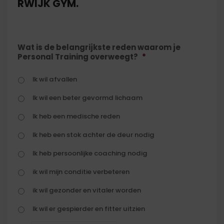
RWIJK GYM.
Wat is de belangrijkste reden waarom je
Personal Training overweegt?
*
Ik wil afvallen
Ik wil een beter gevormd lichaam
Ik heb een medische reden
Ik heb een stok achter de deur nodig
Ik heb persoonlijke coaching nodig
ik wil mijn conditie verbeteren
ik wil gezonder en vitaler worden
Ik wil er gespierder en fitter uitzien