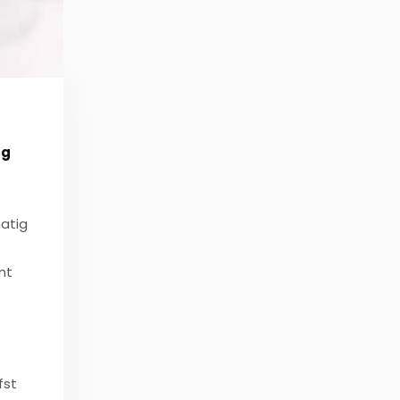
rg
matig
nt
fst