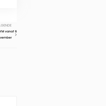
LGENDE
YM vanaf 6
ovember