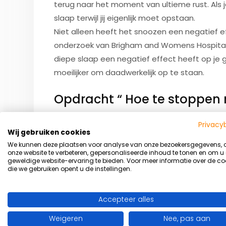
terug naar het moment van ultieme rust. Als j
slaap terwijl jij eigenlijk moet opstaan.
Niet alleen heeft het snoozen een negatief e
onderzoek van Brigham and Womens Hospital uit 
diepe slaap een negatief effect heeft op j
moeilijker om daadwerkelijk op te staan.
Opdracht “ Hoe te stoppen
Ben jij een echte fulltime snoozer? Start da
Privacy
Wij gebruiken cookies
uit. Je zal merken dat je een stuk frisser wa
We kunnen deze plaatsen voor analyse van onze bezoekersgegevens,
wekker. Als je toch nog vermoeid wakker wordt 
onze website te verbeteren, gepersonaliseerde inhoud te tonen en om u
geweldige website-ervaring te bieden. Voor meer informatie over de co
houden) probeer dan eens 1 uur eerder naar 
die we gebruiken opent u de instellingen.
Bron: Men’s Health
Accepteer alles
Weigeren
Nee, pas aan