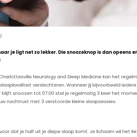
jl
aar je ligt net zo lekker. Die snoozeknop is dan opeens e
!
 Charlottesville Neurology and Sleep Medicine kan het regel
aapkwaliteit verslechteren. Wanneer jij bijvoorbeeld iedere
blijft snoozen tot 07:00 stel je regelmatig 3 keer het mome
ouw nachtrust met 3 verstoorde kleine slaapsessies.
or dat je half uit je diepe slaap komt. Je lichaam wil het lie