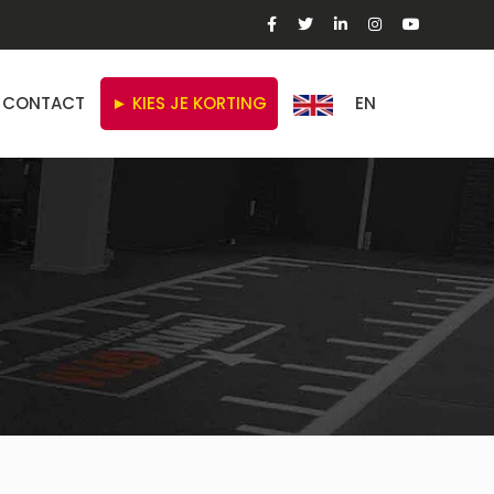
CONTACT
► KIES JE KORTING
EN