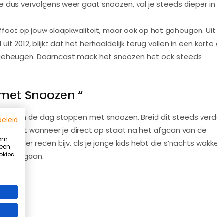
e dus vervolgens weer gaat snoozen, val je steeds dieper in
ffect op jouw slaapkwaliteit, maar ook op het geheugen. Uit
2012, blijkt dat het herhaaldelijk terug vallen in een korte
e geheugen. Daarnaast maak het snoozen het ook steeds
 met Snoozen “
n met om de dag stoppen met snoozen. Breid dit steeds verd
beleid
kker wordt wanneer je direct op staat na het afgaan van de
 om
(zonder reden bijv. als je jonge kids hebt die s’nachts wakk
 een
okies
bed te gaan.
Summer Ready programma
Word sterker, fitter en slanker vóór de zomer
Beperkt aantal plaatsen beschikbaar!