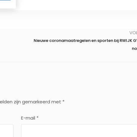
Ik wil meer info ontvangen
* geheel vrijbijvend meer info aanvragen
VO
Nieuwe coronamaatregelen en sporten bij RWIJK G
n
velden zijn gemarkeerd met
*
E-mail
*