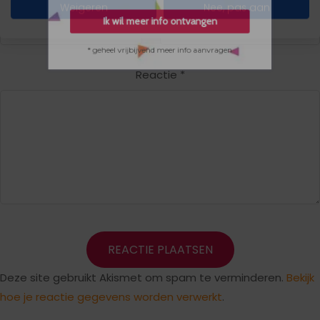
Weigeren
Nee, pas aan
Ik wil meer info ontvangen
* geheel vrijbijvend meer info aanvragen
Reactie
*
Deze site gebruikt Akismet om spam te verminderen.
Bekijk
hoe je reactie gegevens worden verwerkt
.