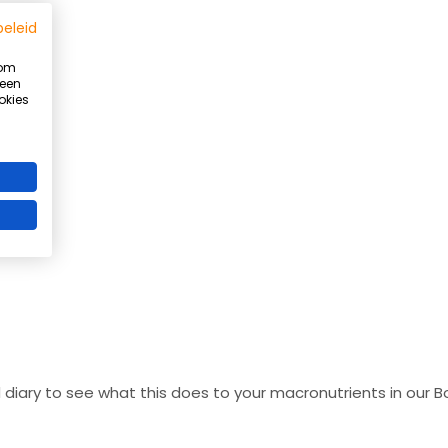
beleid
 om
 een
okies
Summer Ready programma
Word sterker, fitter en slanker vóór de zomer
Beperkt aantal plaatsen beschikbaar!
Ik wil meer info ontvangen
* geheel vrijbijvend meer info aanvragen
od diary to see what this does to your macronutrients in our 