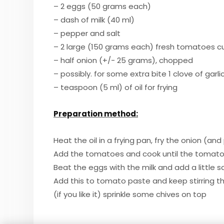
– 2 eggs (50 grams each)
– dash of milk (40 ml)
– pepper and salt
– 2 large (150 grams each) fresh tomatoes c
– half onion (+/- 25 grams), chopped
– possibly. for some extra bite 1 clove of garli
– teaspoon (5 ml) of oil for frying
Preparation method:
Heat the oil in a frying pan, fry the onion (an
Add the tomatoes and cook until the tomatoe
Beat the eggs with the milk and add a little s
Add this to tomato paste and keep stirring t
(if you like it) sprinkle some chives on top