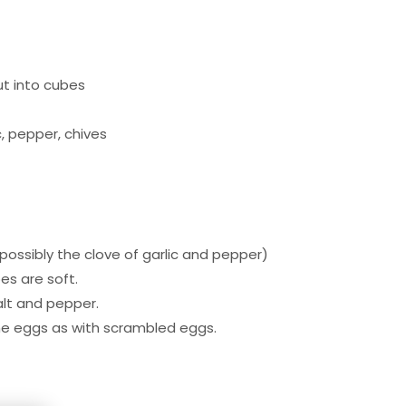
ut into cubes
c, pepper, chives
d possibly the clove of garlic and pepper)
s are soft.
alt and pepper.
he eggs as with scrambled eggs.