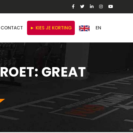
CONTACT
► KIES JE KORTING
EN
ROET: GREAT