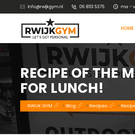
info@rwijkgym.nl
06 8113 5375
ma - vr
HOME
Voedingsadvies met leefstijlcoaching
Vitaliteitstraining en mental coaching
RECIPE OF THE 
FOR LUNCH!
RWIJK GYM
>
Blog
>
Recipes
>
Recip