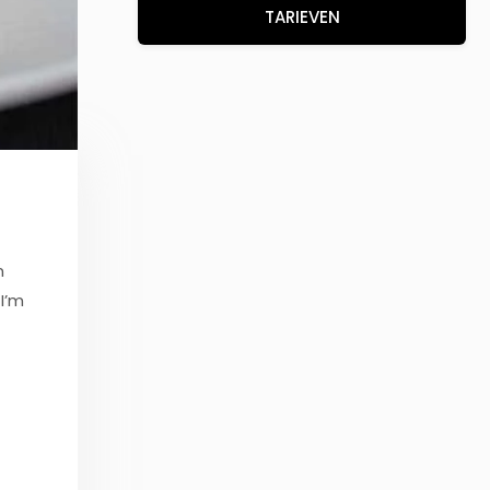
TARIEVEN
n
I’m