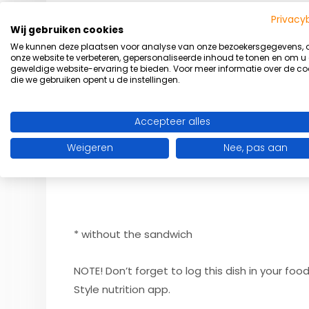
Privacy
Wij gebruiken cookies
Delicious on a toasted sandwich 🙂
We kunnen deze plaatsen voor analyse van onze bezoekersgegevens,
onze website te verbeteren, gepersonaliseerde inhoud te tonen en om u
Per person per meal:
geweldige website-ervaring te bieden. Voor meer informatie over de co
die we gebruiken opent u de instellingen.
– Total kilocalories: 296 kcal
Accepteer alles
– Carbohydrates: 15 g = 20 EN%
– Proteins: 15 g = 20 EN%
Weigeren
Nee, pas aan
– Fat: 19 g = 58 EN%
* without the sandwich
NOTE! Don’t forget to log this dish in your fo
Style nutrition app.