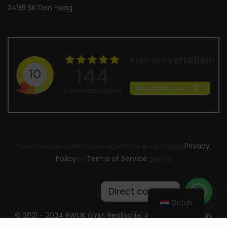
2496 SK Den Haag
Privacy
Deze site is beschermd door reCAPTCHA en de Google
Policy
Terms of Service
en
gelden.
Direct contact
Dutch
© 2021 - 2024 RWIJK GYM. Realisatie: ATsites Webdesign.