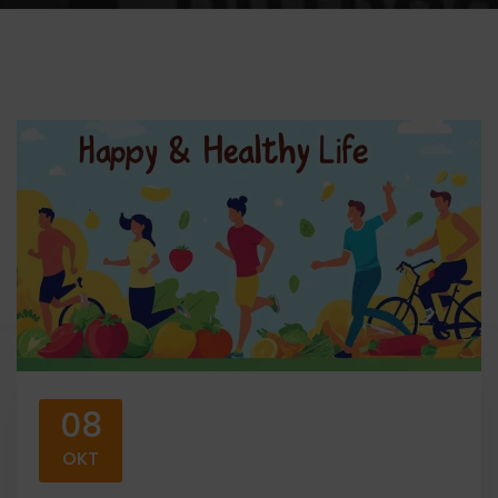
08
OKT