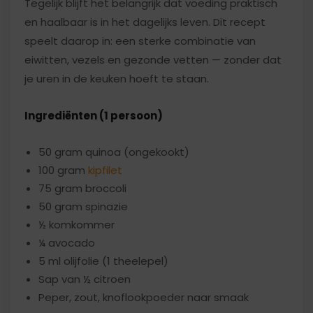
Tegelijk blijft het belangrijk dat voeding praktisch
en haalbaar is in het dagelijks leven. Dit recept
speelt daarop in: een sterke combinatie van
eiwitten, vezels en gezonde vetten — zonder dat
je uren in de keuken hoeft te staan.
Ingrediënten (1 persoon)
50 gram quinoa (ongekookt)
100 gram
kipfilet
75 gram broccoli
50 gram spinazie
½ komkommer
¼ avocado
5 ml olijfolie (1 theelepel)
Sap van ½ citroen
Peper, zout, knoflookpoeder naar smaak