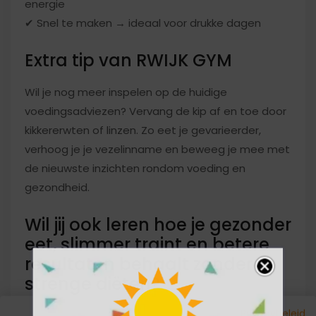
energie
✔ Snel te maken → ideaal voor drukke dagen
Extra tip van RWIJK GYM
Wil je nog meer inspelen op de huidige
voedingsadviezen? Vervang de kip af en toe door
kikkererwten of linzen. Zo eet je gevarieerder,
verhoog je je vezelinname en beweeg je mee met
de nieuwste inzichten rondom voeding en
gezondheid.
Wil jij ook leren hoe je gezonder
eet, slimmer traint en betere
resultaten behaalt zonder
strenge diëten?
Privacybeleid
Bij RWIJK GYM coachen we onze leden om vanuit