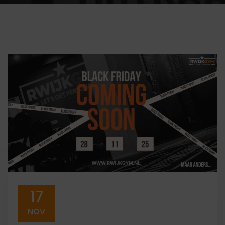
17
NOV