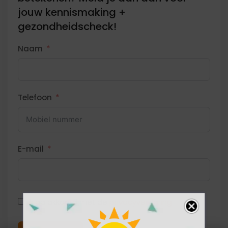
jouw kennismaking +
gezondheidscheck!
Naam
Telefoon
E-mail
Ik ga akkoord met de
privacyverklaring