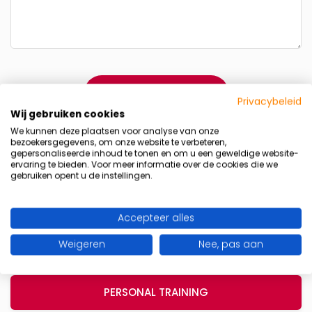
Privacybeleid
Wij gebruiken cookies
Deze site gebruikt Akismet om spam te verminderen.
We kunnen deze plaatsen voor analyse van onze
Bekijk hoe je reactie gegevens worden verwerkt
.
bezoekersgegevens, om onze website te verbeteren,
gepersonaliseerde inhoud te tonen en om u een geweldige website-
ervaring te bieden. Voor meer informatie over de cookies die we
Summer Ready programma
gebruiken opent u de instellingen.
Word sterker, fitter en slanker vóór de zomer
Beperkt aantal plaatsen beschikbaar!
Accepteer alles
Ons aanbod
Ik wil meer info ontvangen
Weigeren
Nee, pas aan
* geheel vrijbijvend meer info aanvragen
PERSONAL TRAINING