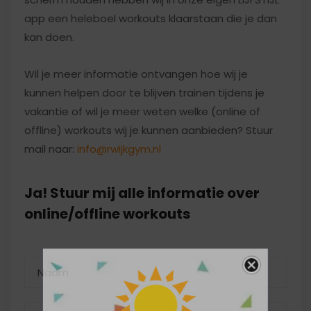
app een heleboel workouts klaarstaan die je dan
kan doen.
Wil je meer informatie ontvangen hoe wij je
kunnen helpen door te blijven trainen tijdens je
vakantie of wil je meer weten welke (online of
offline) workouts wij je kunnen aanbieden? Stuur
mail naar:
info@rwijkgym.nl
Ja! Stuur mij alle informatie over
online/offline workouts