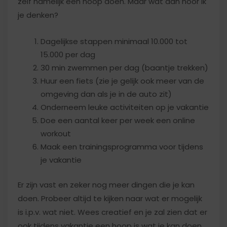
zelf namelijk een hoop doen. Maar wat dan hoor ik
je denken?
Dagelijkse stappen minimaal 10.000 tot
15.000 per dag
30 min zwemmen per dag (baantje trekken)
Huur een fiets (zie je gelijk ook meer van de
omgeving dan als je in de auto zit)
Onderneem leuke activiteiten op je vakantie
Doe een aantal keer per week een online
workout
Maak een trainingsprogramma voor tijdens
je vakantie
Er zijn vast en zeker nog meer dingen die je kan
doen. Probeer altijd te kijken naar wat er mogelijk
is i.p.v. wat niet. Wees creatief en je zal zien dat er
ook tijdens vakantie een hoop is wat je kan doen