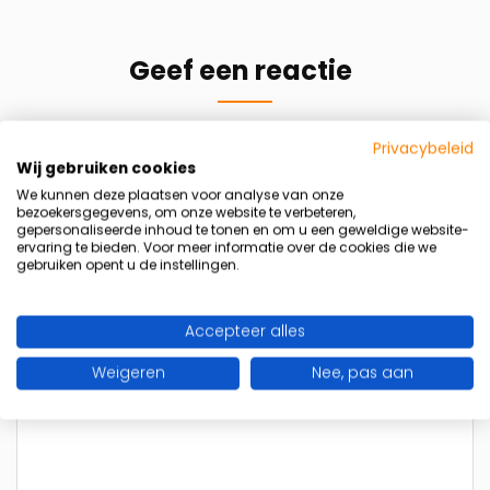
Geef een reactie
Je e-mailadres wordt niet gepubliceerd.
Vereiste
Privacybeleid
velden zijn gemarkeerd met
*
Wij gebruiken cookies
We kunnen deze plaatsen voor analyse van onze
bezoekersgegevens, om onze website te verbeteren,
Naam
*
E-mail
*
gepersonaliseerde inhoud te tonen en om u een geweldige website-
Summer Ready programma
ervaring te bieden. Voor meer informatie over de cookies die we
gebruiken opent u de instellingen.
Word sterker, fitter en slanker vóór de zomer
Accepteer alles
Beperkt aantal plaatsen beschikbaar!
Reactie
*
Weigeren
Nee, pas aan
Ik wil meer info ontvangen
* geheel vrijbijvend meer info aanvragen