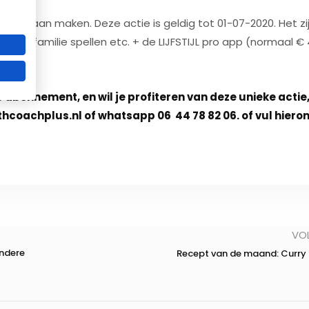
Summer Ready programma
k van gaan maken. Deze actie is geldig tot 01-07-2020. Het zi
Word sterker, fitter en slanker vóór de zomer
shops, familie spellen etc. + de LIJFSTIJL pro app (normaal € 
Beperkt aantal plaatsen beschikbaar!
Ik wil meer info ontvangen
ne abonnement, en wil je profiteren van deze unieke actie
* geheel vrijbijvend meer info aanvragen
hcoachplus.nl of whatsapp 06 44 78 82 06. of vul hiero
VO
andere
Recept van de maand: Curr