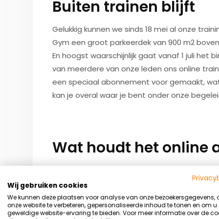
Buiten trainen blijft
Gelukkig kunnen we sinds 18 mei al onze trai
Gym een groot parkeerdek van 900 m2 boven,
En hoogst waarschijnlijk gaat vanaf 1 juli het 
van meerdere van onze leden ons online tra
een speciaal abonnement voor gemaakt, wat 
kan je overal waar je bent onder onze begelei
Wat houdt het online 
Je hebt toegang tot liefst meer dan
125 onli
Privacy
weekend / familie workouts) – meerdere zeer n
Wij gebruiken cookies
onze online software (LIJFSTIJL app) – kortin
We kunnen deze plaatsen voor analyse van onze bezoekersgegevens,
onze website te verbeteren, gepersonaliseerde inhoud te tonen en om u
gezonde en
heerlijke recept – 1 x per maand
e
geweldige website-ervaring te bieden. Voor meer informatie over de co