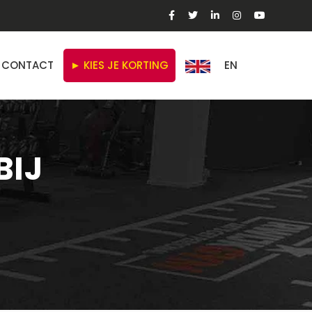
CONTACT
► KIES JE KORTING
EN
BIJ