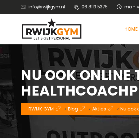
info@rwijkgym.nl
06 8113 5375
ma - vr
HOME
Voedingsadvies met leefstijlcoaching
Vitaliteitstraining en mental coaching
NU OOK ONLINE 
HEALTHCOACHP
RWIJK GYM
>
Blog
>
Akties
>
Nu ook o