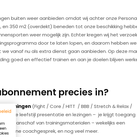
ningen buiten weer aanbieden omdat wij achter onze Persona
 en 350 m2 (overdekt) beneden tot onze beschikking hebb
binnensporten weer mogelijk zijn. Echter kregen wij het verzoe
iningsprogramma door te laten lopen, en daarom hebben we 
we vanaf nu als extra dienst gaan aanbieden. Op deze ma
ding goed en effectief trainen en aan je doelen blijven werk
abonnement precies in?
ne trainingen
(Fight / Core / HITT / BBB / Stretch & Relax /
beleid
uttige leefstijl presentatie en lezingen – je krijgt toegang
gen op aanschaf van trainingsmaterialen – wekelijks een
 om
 een
en online coachgesprek, en nog veel meer.
okies