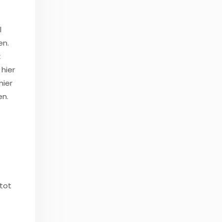
l
en.
k
hier
nier
en.
 tot