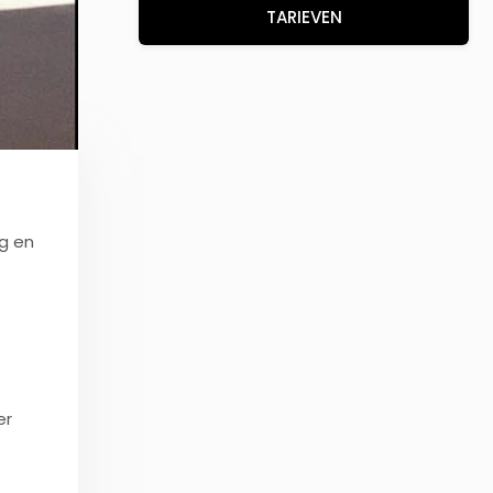
TARIEVEN
ng en
er