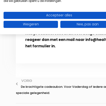
die we gebruiken opent u de instellingen.
Nu voor slechts € 19,95 p/m kan je hier gebrui
meer dan 125 online trainingen, lezingen, work
Accepteer alles
p/m).
Weigeren
Nee, pas aan
Heb je ook interesse in dit voordelige onli
reageer dan met een mail naar info@healt
het formulier in.
VORIG
De krachtigste cadeaubon. Voor Vaderdag of iedere 
speciale gelegenheid.