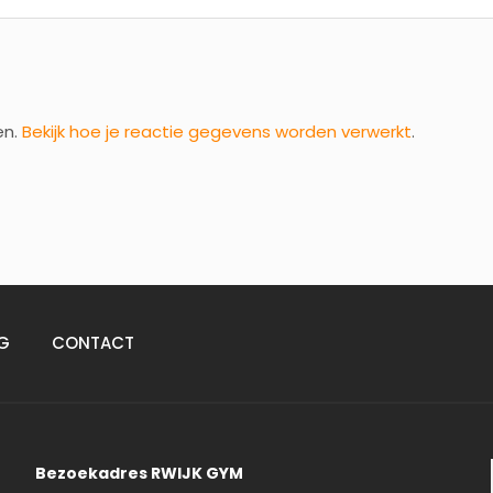
en.
Bekijk hoe je reactie gegevens worden verwerkt
.
G
CONTACT
Bezoekadres RWIJK GYM