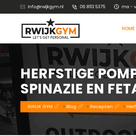
info@rwijkgym.nl
06 8113 5375
ma - vr
HOME
Voedingsadvies met leefstijlcoaching
Vitaliteitstraining en mental coaching
HERFSTIGE POM
SPINAZIE EN FET
RWIJK GYM
>
Blog
>
Recepten
>
Her