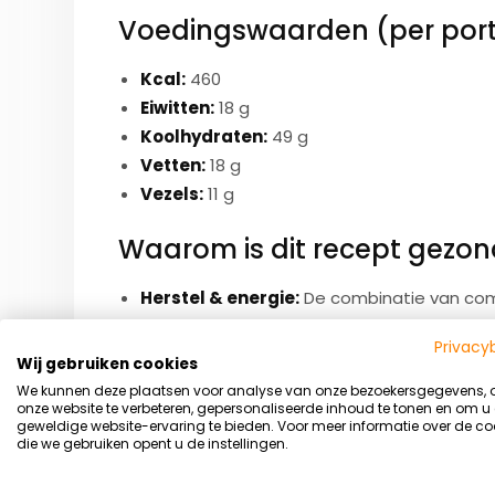
Voedingswaarden (per porti
Kcal:
460
Eiwitten:
18 g
Koolhydraten:
49 g
Vetten:
18 g
Vezels:
11 g
Waarom is dit recept gezon
Herstel & energie:
De combinatie van comp
langdurige energie en helpt je glycogeenv
Privacy
Spieropbouw:
Dankzij de eiwitten uit kikk
Wij gebruiken cookies
Weerstand & gezondheid:
Pompoen en spi
We kunnen deze plaatsen voor analyse van onze bezoekersgegevens,
onze website te verbeteren, gepersonaliseerde inhoud te tonen en om u
voor je immuunsysteem.
geweldige website-ervaring te bieden. Voor meer informatie over de co
Vezels:
Zorgen voor een verzadigd gevoel 
die we gebruiken opent u de instellingen.