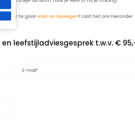
n een bakje als lunch, naar je werk of na je training!
Beperkt aantal plaatsen beschikbaar!
 gezonder te gaan
eten en bewegen
? Laat het ons hieronder
Ik wil meer info ontvangen
n leefstijladviesgesprek t.w.v. € 95,
* geheel vrijbijvend meer info aanvragen
E-
Achternaam
mailadres
*