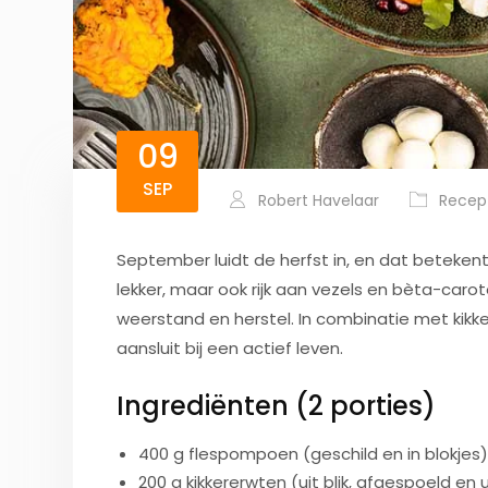
09
SEP
Robert Havelaar
Recep
September luidt de herfst in, en dat beteken
lekker, maar ook rijk aan vezels en bèta-caro
weerstand en herstel. In combinatie met kikker
aansluit bij een actief leven.
Ingrediënten (2 porties)
400 g flespompoen (geschild en in blokjes)
200 g kikkererwten (uit blik, afgespoeld en 