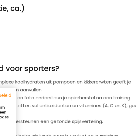
e, ca.)
d voor sporters?
lexe koolhydraten uit pompoen en kikkererwten geeft je
oorraden aanvullen.
beleid
ererwten en feta ondersteun je spierherstel na een training.
nazie zitten vol antioxidanten en vitamines (A, C en K), g
 om
 een
okies
Summer Ready programma
en ondersteunen een gezonde spijsvertering.
Word sterker, fitter en slanker vóór de zomer