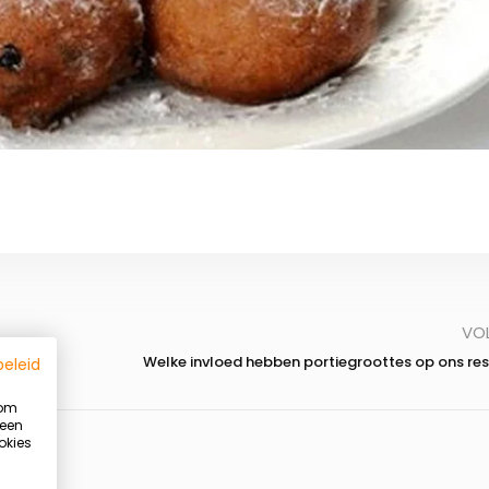
VO
Welke invloed hebben portiegroottes op ons re
beleid
 om
 een
okies
Summer Ready programma