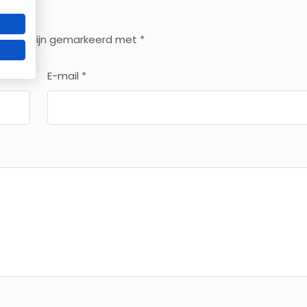
Word sterker, fitter en slanker vóór de zomer
Beperkt aantal plaatsen beschikbaar!
velden zijn gemarkeerd met
*
Ik wil meer info ontvangen
E-mail
*
* geheel vrijbijvend meer info aanvragen