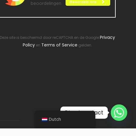
Privacy
Deze site is beschermd door reCAPTCHA en de Google
Policy
Terms of Service
en
gelden.
Direct contact
Dutch