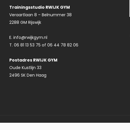
Trainingsstudio RWIJK GYM
Veraartlaan 8 – Belnummer 38
2288 GM Rijswijk
E. info@rwijkgym.nl
T. 06 81 13 53 75 of 06 44 78 82 06
Postadres RWIJK GYM
Oude Kustlijn 33
2496 SK Den Haag
© 2021 - 2024 RWIJK GYM. Realisatie: ATsites Webdesign.