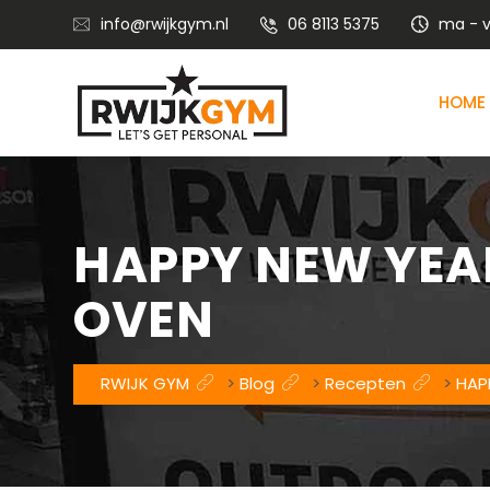
info@rwijkgym.nl
06 8113 5375
ma - vr
HOME
Voedingsadvies met leefstijlcoaching
Vitaliteitstraining en mental coaching
HAPPY NEW YEAR
OVEN
RWIJK GYM
>
Blog
>
Recepten
>
HAP