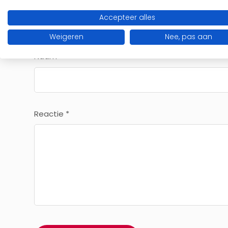
Accepteer alles
Je e-mailadres wordt niet gepubliceerd.
Vereiste 
Weigeren
Nee, pas aan
Naam
*
Reactie
*