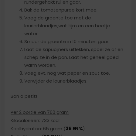
rundergehakt rul en gaar.
Bak de tomatenpuree kort mee.
Voeg de groente toe met de
laurierblaadjes,wat tijm en een beetje
water.
Smoor de groente in 10 minuten gaar.
Laat de kapucijners uitlekken, spoel ze af en
schep ze in de pan. Laat het geheel goed
warm worden.
Voeg evt. nog wat peper en zout toe.
Verwijder de laurierblaadjes.
Bon a petit!
Per 2 portie van 760 gram
Kilocalorieën: 733 kcal
Koolhydraten: 65 gram (
35 EN%
)