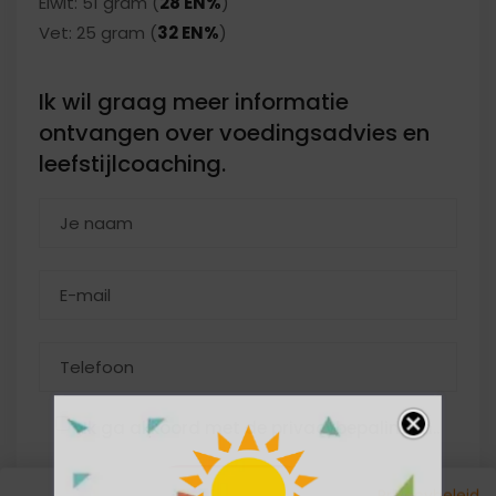
Eiwit: 51 gram (
28 EN%
)
Vet: 25 gram (
32 EN%
)
Ik wil graag meer informatie
ontvangen over voedingsadvies en
leefstijlcoaching.
Ik ga akkoord met de privacybepalingen..
Privacybeleid