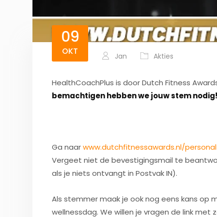
09
OKT
Jan
Akties
HealthCoachPlus is door Dutch Fitness Awards
bemachtigen hebben we jouw stem nodig
Ga naar
www.dutchfitnessawards.nl/persona
Vergeet niet de bevestigingsmail te beantwo
als je niets ontvangt in Postvak IN).
Als stemmer maak je ook nog eens kans op mo
wellnessdag. We willen je vragen de link met