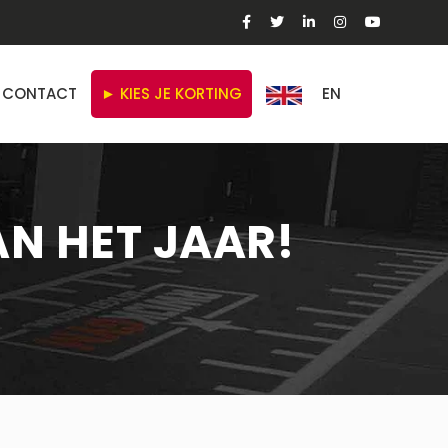
CONTACT
► KIES JE KORTING
EN
N HET JAAR!