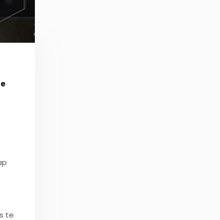
te
ap
s te