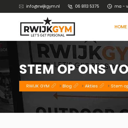
info@rwijkgym.nl
06 8113 5375
ma - vr
HOME
Voedingsadvies met leefstijlcoaching
Vitaliteitstraining en mental coaching
STEM OP ONS VO
RWIJK GYM
>
Blog
>
Akties
>
Stem op