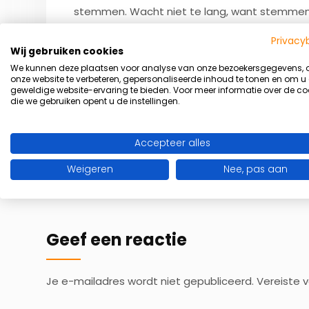
stemmen. Wacht niet te lang, want stemmen 
Privacy
Namens het hele team van HealthCoachPlus 
Wij gebruiken cookies
We kunnen deze plaatsen voor analyse van onze bezoekersgegevens,
onze website te verbeteren, gepersonaliseerde inhoud te tonen en om u
geweldige website-ervaring te bieden. Voor meer informatie over de co
die we gebruiken opent u de instellingen.
VORIG
Accepteer alles
Drink minder alcohol voor een fitter leven
Weigeren
Nee, pas aan
Geef een reactie
Je e-mailadres wordt niet gepubliceerd.
Vereiste 