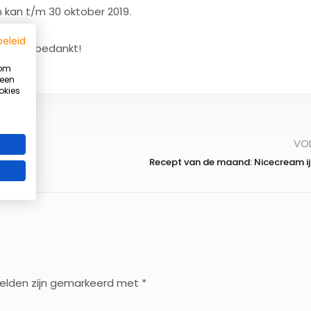
kan t/m 30 oktober 2019.
beleid
alvast bedankt!
 om
 een
okies
Summer Ready programma
Word sterker, fitter en slanker vóór de zomer
VO
Beperkt aantal plaatsen beschikbaar!
Recept van de maand: Nicecream ij
Ik wil meer info ontvangen
* geheel vrijbijvend meer info aanvragen
velden zijn gemarkeerd met
*