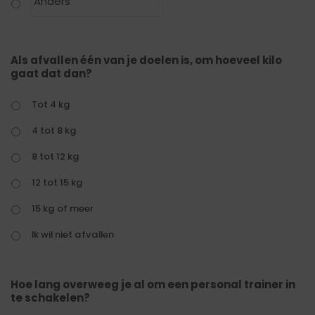
Als afvallen één van je doelen is, om hoeveel kilo
gaat dat dan?
Tot 4 kg
4 tot 8 kg
8 tot 12 kg
12 tot 15 kg
15 kg of meer
Ik wil niet afvallen
Hoe lang overweeg je al om een personal trainer in
te schakelen?