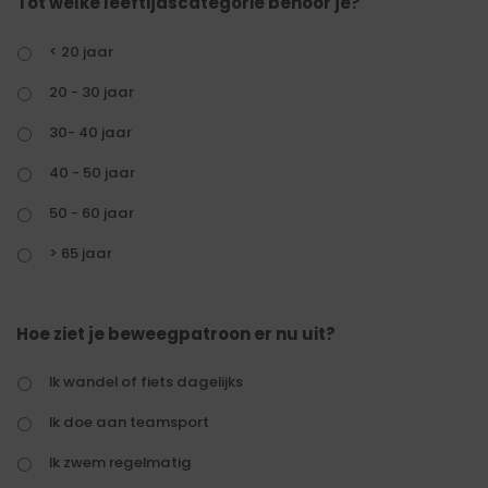
Tot welke leeftijdscategorie behoor je?
< 20 jaar
20 - 30 jaar
30- 40 jaar
40 - 50 jaar
50 - 60 jaar
> 65 jaar
Hoe ziet je beweegpatroon er nu uit?
Ik wandel of fiets dagelijks
Ik doe aan teamsport
Ik zwem regelmatig