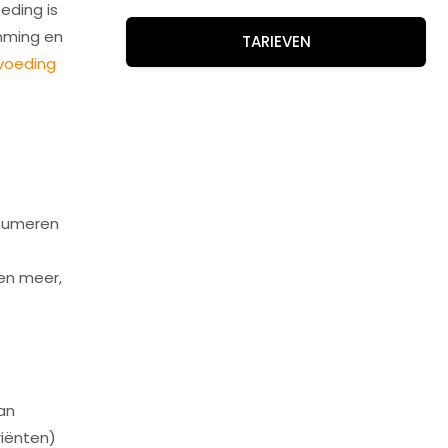
eding is
emming en
TARIEVEN
voeding
t
nsumeren
 en meer,
an
riënten)