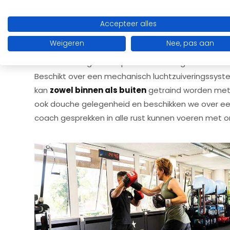
slaap van idealiter 7 tot 9 uur per nacht te kome
Accepteer alles
De RWIJK GYM trainingsfacilitei
Weigeren
Nee, pas aan
Onze nieuw ingerichte personal trainingsstudio is 
Beschikt over een mechanisch luchtzuiveringssysteem 
kan
zowel binnen als buiten
getraind worden met é
ook douche gelegenheid en beschikken we over e
coach gesprekken in alle rust kunnen voeren met o