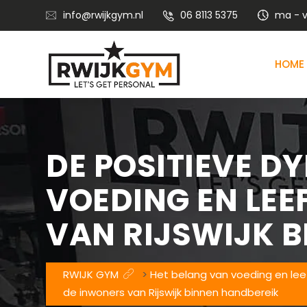
info@rwijkgym.nl
06 8113 5375
ma - vr
HOME
Voedingsadvies met leefstijlcoaching
Vitaliteitstraining en mental coaching
DE POSITIEVE D
VOEDING EN LEE
VAN RIJSWIJK 
RWIJK GYM
>
Het belang van voeding en leef
de inwoners van Rijswijk binnen handbereik