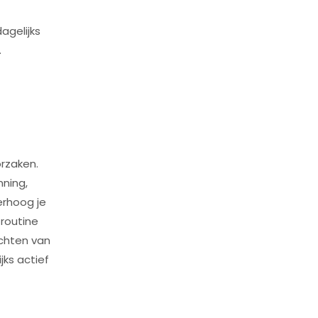
agelijks
.
orzaken.
nning,
erhoog je
 routine
achten van
jks actief