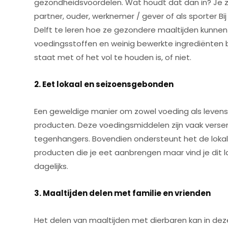
gezondheidsvoordelen. Wat houdt dat dan in? Je zal
partner, ouder, werknemer / gever of als sporter Bi
Delft te leren hoe ze gezondere maaltijden kunnen 
voedingsstoffen en weinig bewerkte ingrediënten be
staat met of het vol te houden is, of niet.
2. Eet lokaal en seizoensgebonden
Een geweldige manier om zowel voeding als levensst
producten. Deze voedingsmiddelen zijn vaak vers
tegenhangers. Bovendien ondersteunt het de lokale
producten die je eet aanbrengen maar vind je dit l
dagelijks.
3. Maaltijden delen met familie en vrienden
Het delen van maaltijden met dierbaren kan in dez