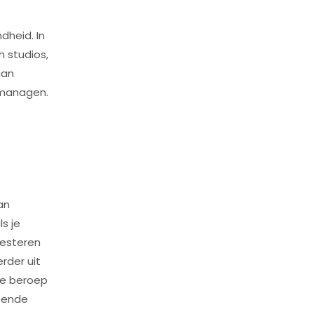
dheid. In
 studios,
aan
e managen.
an
s je
resteren
rder uit
 je beroep
oende