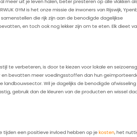
 meer uit je leven halen, beter presteren op alle vlakken al
j RWIJK GYM is het onze missie de inwoners van Rijswijk, Ypen
samenstellen die rijk zijn aan de benodigde dagelijkse
vatten, en toch ook nog lekker zijn om te eten. Elk dieet va
ijl te verbeteren, is door te kiezen voor lokale en seizoe
er en bevatten meer voedingsstoffen dan hun geïmporteerd
 landbouwsector. Wil je dagelijks de benodigde afwisseling 
astig, gebruik dan de kleuren van de producten en wissel daa
e tijden een positieve invloed hebben op je
kosten
, het nutt