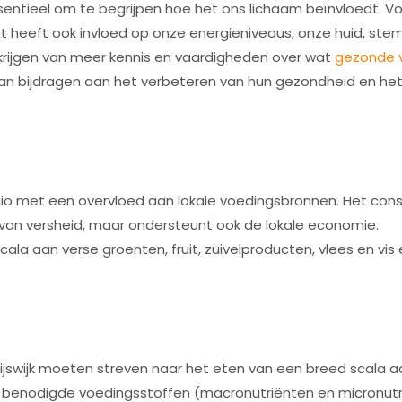
ssentieel om te begrijpen hoe het ons lichaam beïnvloedt. Vo
et heeft ook invloed op onze energieniveaus, onze huid, st
krijgen van meer kennis en vaardigheden over wat
gezonde 
s kan bijdragen aan het verbeteren van hun gezondheid en he
n regio met een overvloed aan lokale voedingsbronnen. Het co
e van versheid, maar ondersteunt ook de lokale economie.
ala aan verse groenten, fruit, zuivelproducten, vlees en vis
 Rijswijk moeten streven naar het eten van een breed scala a
e benodigde voedingsstoffen (macronutriënten en micronut