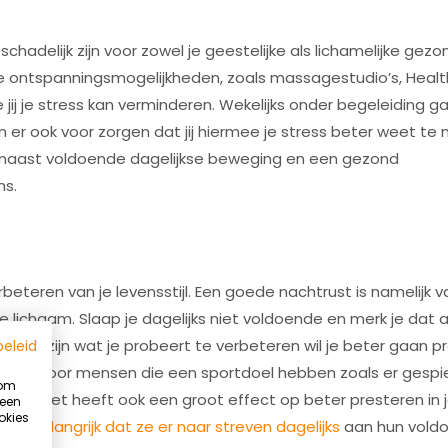
chadelijk zijn voor zowel je geestelijke als lichamelijke gezon
se ontspanningsmogelijkheden, zoals massagestudio’s, Health
ij je stress kan verminderen. Wekelijks onder begeleiding g
an er ook voor zorgen dat jij hiermee je stress beter weet t
is naast voldoende dagelijkse beweging en een gezond
ns.
eteren van je levensstijl. Een goede nachtrust is namelijk v
e lichaam. Slaap je dagelijks niet voldoende en merk je dat al
eten zijn wat je probeert te verbeteren wil je beter gaan p
beleid
et alleen voor mensen die een sportdoel hebben zoals er gespie
 om
nderen, het heeft ook een groot effect op beter presteren in
 een
okies
s het
belangrijk dat ze er naar streven dagelijks
aan hun vold
Summer Ready programma