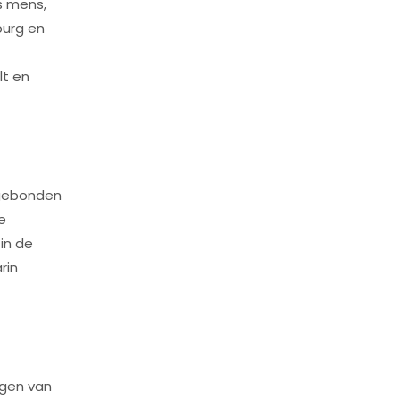
s mens,
burg en
lt en
nsgebonden
e
in de
rin
igen van