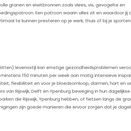
volle granen en eiwitbronnen zoals vlees, vis, gevogelte en
dingspatroon. Een patroon waarin alles zit en waardoor jij d
maal te kunnen presteren op je werk, thuis of bij je sporten
zitten) levensstijl kan ernstige gezondheidsproblemen vero
is minstens 150 minuten per week aan matig intensieve inspa
teit, flexibiliteit en voor je bloedsomloop, darmen, hart en v
rs van Rijswijk, Delft en Ypenburg beweging in hun dagelijkse
ken die Rijswijk, Ypenburg hebben, of fietsen langs de gr
nigingen zijn goede manieren die ervoor zorgen dat je dageli