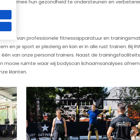
n, om hiermee hun gezondheid te ondersteunen en verbetere
Word sterker, fitter en slanker vóór de zomer
ten
Beperkt aantal plaatsen beschikbaar!
voorzien van professionele fitnessapparatuur en trainingsmat
Ik wil meer info ontvangen
en je sport er plezierig en kan er in alle rust trainen. Bij 
én van onze personal trainers. Naast de trainingsfaciliteite
* geheel vrijbijvend meer info aanvragen
en mooie ruimte waar wij bodyscan lichaamsanalyses afnem
nze klanten.