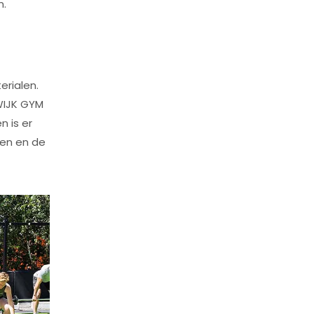
n.
erialen.
RWIJK GYM
n is er
en en de