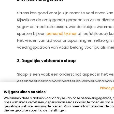
Stress kan goed voor je zijn maar te veel ervan kan s
Rijswijk en de omliggende gemeentes zijn er diver
yoga- en meditatielessen, wandelclubjes waarmee j
sporten bij een
personal trainer
of leefstijlcoach k
Het vinden van tijd voor ontspanning en zelfzorg 
voedingspatroon van vitaal belang voor jou als me
3. Dagelijks voldoende slaap
Slaap is een vaak een onderschat aspect in het verb
essentieel belang voor herstel en vernieuwing van j
opstaat je nog vermoeid bent, zou dit het eerst mo
Privacy
Wij gebruiken cookies
op alle vlakken in je dagelijkse leven. Dit geldt ni
We kunnen deze plaatsen voor analyse van onze bezoekersgegevens,
willen zien, of hun lichaamssamenstelling wil vera
onze website te verbeteren, gepersonaliseerde inhoud te tonen en om u
geweldige website-ervaring te bieden. Voor meer informatie over de co
etc. Voor inwoners van Rijswijk, Ypenburg en Delft i
die we gebruiken opent u de instellingen.