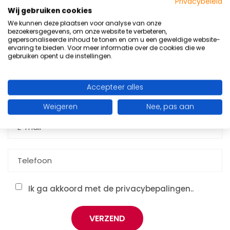
Privacybeleid
Wij gebruiken cookies
Start nu en maak een afspraak voor een gratis
We kunnen deze plaatsen voor analyse van onze
proeftraining naar keuze. Vul hieronder je gegevens in
bezoekersgegevens, om onze website te verbeteren,
gepersonaliseerde inhoud te tonen en om u een geweldige website-
en wij nemen binnen 1 werkdag persoonlijk
contact
met
ervaring te bieden. Voor meer informatie over de cookies die we
gebruiken opent u de instellingen.
je op.
Accepteer alles
Weigeren
Nee, pas aan
Ik ga akkoord met de privacybepalingen..