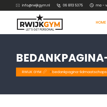
info@rwijkgym.nl
06 8113 5375
ma - vr
HOME
Voedingsadvies met leefstijlcoaching
Vitaliteitstraining en mental coaching
BEDANKPAGINA
RWIJK GYM
>
bedankpagina-lidmaatschaps