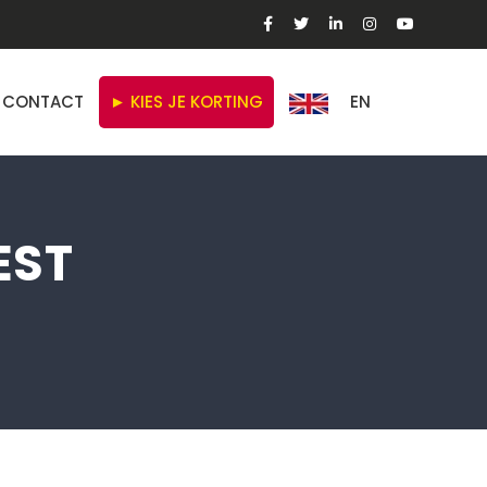
CONTACT
► KIES JE KORTING
EN
EST