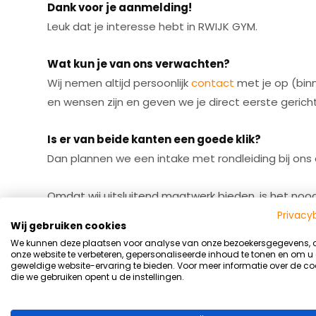
Dank voor je aanmelding!
Leuk dat je interesse hebt in RWIJK GYM.
Wat kun je van ons verwachten?
Wij nemen altijd persoonlijk
contact
met je op (binn
en wensen zijn en geven we je direct eerste gerich
Is er van beide kanten een goede klik?
Dan plannen we een intake met rondleiding bij ons o
Omdat wij uitsluitend maatwerk bieden, is het noodzak
zodat je goed kunt beoordelen of dit bij je past.
Privacy
Wij gebruiken cookies
We kunnen deze plaatsen voor analyse van onze bezoekersgegevens,
Wij spreken je snel!
onze website te verbeteren, gepersonaliseerde inhoud te tonen en om u
geweldige website-ervaring te bieden. Voor meer informatie over de co
Team RWIJK GYM
die we gebruiken opent u de instellingen.