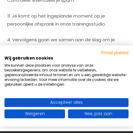
Controleer eventueel je spam.
3. Je komt op het ingeplande moment op je
persoonlijke afspraak in onze trainingsstudio.
4. Vervolgens gaan we samen aan de slag om je
doelen te bereiken. Let's go!
Privacybeleid
Wij gebruiken cookies
Klik hier om een afspraak in te plannen
We kunnen deze plaatsen voor analyse van onze
bezoekersgegevens, om onze website te verbeteren,
gepersonaliseerde inhoud te tonen en om u een geweldige website-
ervaring te bieden. Voor meer informatie over de cookies die we
Tot snel!
gebruiken opent u de instellingen.
TEAM RWIJK GYM
Accepteer alles
Weigeren
Nee, pas aan